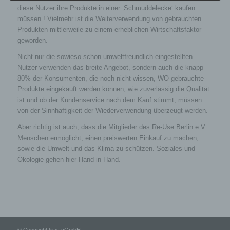
diesem Grund steht es jeder betroffenen Person
diese Nutzer ihre Produkte in einer ‚Schmuddelecke‘ kaufen
frei, personenbezogene Daten auch auf
müssen ! Vielmehr ist die Weiterverwendung von gebrauchten
alternativen Wegen, beispielsweise telefonisch, an
Produkten mittlerweile zu einem erheblichen Wirtschaftsfaktor
uns zu übermitteln.
geworden.
Begriffsbestimmungen
Nicht nur die sowieso schon umweltfreundlich eingestellten
Die Datenschutzerklärung beruht auf den
Nutzer verwenden das breite Angebot, sondern auch die knapp
Begrifflichkeiten, die durch den Europäischen
80% der Konsumenten, die noch nicht wissen, WO gebrauchte
Richtlinien- und Verordnungsgeber beim Erlass
Produkte eingekauft werden können, wie zuverlässig die Qualität
der Datenschutz-Grundverordnung (DS-GVO)
ist und ob der Kundenservice nach dem Kauf stimmt, müssen
verwendet wurden. Unsere Datenschutzerklärung
von der Sinnhaftigkeit der Wiederverwendung überzeugt werden.
soll sowohl für die Öffentlichkeit als auch für
unsere Kunden und Geschäftspartner einfach
Aber richtig ist auch, dass die Mitglieder des Re-Use Berlin e.V.
lesbar und verständlich sein. Um dies zu
Menschen ermöglicht, einen preiswerten Einkauf zu machen,
gewährleisten, möchten wir vorab die verwendeten
sowie die Umwelt und das Klima zu schützen. Soziales und
Begrifflichkeiten erläutern.
Ökologie gehen hier Hand in Hand.
Wir verwenden in dieser Datenschutzerklärung
unter anderem die folgenden Begriffe:
a) personenbezogene Daten
Personenbezogene Daten sind alle
Informationen, die sich auf eine identifizierte oder