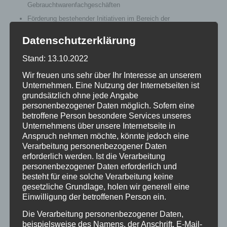
Gebrauchtwarenfachgeschäften
Förderung bestehender Initiativen im Bereich der
Abfallvermeidung und insbesondere der Weiternutzung (z.B.
Datenschutzerklärung
durch Koordination von Sammel- und Verkaufsaktivitäten)
Unterstützung netzwerkbasierter Kooperationsstrukturen und
Stand: 13.10.2022
Projekte sowie die Vernetzung der beteiligten Akteure
Wir freuen uns sehr über Ihr Interesse an unserem
Entwicklung von Qualitätsstandards oder Gütesiegeln sowie
Unternehmen. Eine Nutzung der Internetseiten ist
einer Dachmarke für gebrauchte Produkte
grundsätzlich ohne jede Angabe
Ausbau bestehender und Schaffung neuer Kaufhäuser für
personenbezogener Daten möglich. Sofern eine
Gebrauchtwaren und Entwicklung eines Geschäftsmodells für
betroffene Person besondere Services unseres
ein Warenhaus der Zukunft
Unternehmens über unsere Internetseite in
Anspruch nehmen möchte, könnte jedoch eine
Öffentlichkeitsarbeit zur Aufklärung und Sensibilisierung für
Verarbeitung personenbezogener Daten
Wiederverwendung von Gebrauchtwaren
erforderlich werden. Ist die Verarbeitung
Beratung von Verbrauchern zu einer ressourcensparenden
personenbezogener Daten erforderlich und
Inanspruchnahme sowie einem ressourcensparenden Konsum
besteht für eine solche Verarbeitung keine
von elektr(on)ischen Produkten, Kleidung, Möbeln und Dingen
gesetzliche Grundlage, holen wir generell eine
des Alltags mittels persönlicher Gespräche, der Unterhaltung
Einwilligung der betroffenen Person ein.
einer Hotline, Veröffentlichungen im Web, Herausgabe von
Die Verarbeitung personenbezogener Daten,
Publikationen sowie anderer Kommunikationsmaßnahmen
beispielsweise des Namens, der Anschrift, E-Mail-