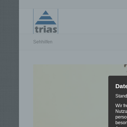
Sehhilfen
Dat
Stand
Wir f
Nutzu
perso
beson