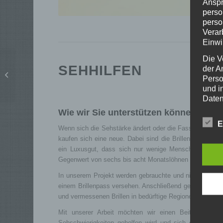
Anspr
perso
perso
Verar
Einwi
Die V
SEHHILFEN
der A
Fahrradwerkstatt
Perso
und i
Daten
unser
Wie wir Sie unterstützen können:
uns e
E
infor
Wenn sich die Sehstärke ändert oder die Fassung nicht me
Daten
kaufen sich eine neue. Dabei sind die Brillen meistens
ein Luxusgut, dass sich nur wenige Menschen leisten 
Wir h
Gegenwert von sechs bis acht Monatslöhnen – für viele Be
und o
lücke
In unserem Projekt werden gebrauchte und nicht mehr benö
perso
einem Brillenpass versehen. Anschließend geben wir die B
Inter
und vermessenen Brillen in bedürftige Regionen der Welt
aufwe
Mit unserer Arbeit möchten wir einen Beitrag zur h
Aus d
Sehschwierigkeiten geholfen wird und sich deren Leben