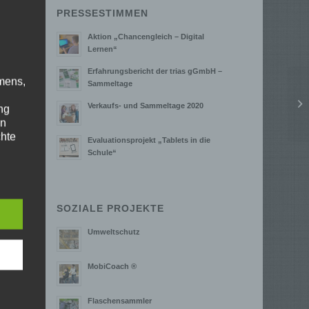
PRESSESTIMMEN
Aktion „Chancengleich – Digital
Lernen“
Erfahrungsbericht der trias gGmbH –
mens,
Sammeltage
Verkaufs- und Sammeltage 2020
ng
en
chte
Evaluationsprojekt „Tablets in die
r von
Schule“
ten
.
SOZIALE PROJEKTE
ische
Umweltschutz
MobiCoach ®
n
ann.
Flaschensammler