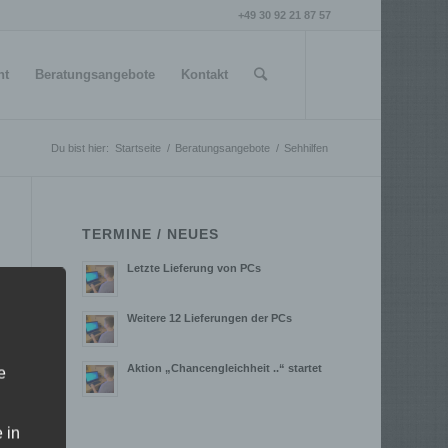
+49 30 92 21 87 57
nt
Beratungsangebote
Kontakt
Du bist hier:
Startseite
/
Beratungsangebote
/
Sehhilfen
TERMINE / NEUES
Letzte Lieferung von PCs
Weitere 12 Lieferungen der PCs
Aktion „Chancengleichheit ..“ startet
e
 in