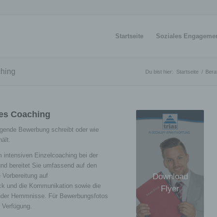
Startseite
Soziales Engageme
hing
Du bist hier:
Startseite
/
Bera
es Coaching
ugende Bewerbung schreibt oder wie
ält.
 intensiven Einzelcoaching bei der
nd bereitet Sie umfassend auf den
Download
Vorbereitung auf
ck und die Kommunikation sowie die
Flyer
gender Hemmnisse. Für Bewerbungsfotos
 Verfügung.