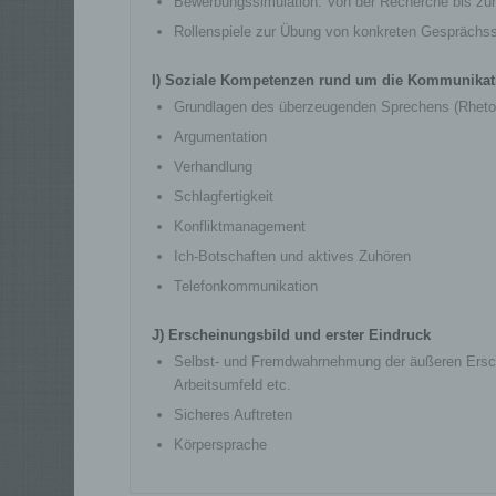
Bewerbungssimulation: Von der Recherche bis zu
b) b
Rollenspiele zur Übung von konkreten Gesprächss
Betro
Pers
I) Soziale Kompetenzen rund um die Kommunikat
Vera
Grundlagen des überzeugenden Sprechens (Rhetor
c) V
Argumentation
Vera
Verhandlung
ausg
Schlagfertigkeit
mit 
Konfliktmanagement
Orga
Verä
Ich-Botschaften und aktives Zuhören
Offe
Telefonkommunikation
Bere
das 
J) Erscheinungsbild und erster Eindruck
d) E
Selbst- und Fremdwahrnehmung der äußeren Ersche
Arbeitsumfeld etc.
Eins
pers
Sicheres Auftreten
einz
Körpersprache
e) Pr