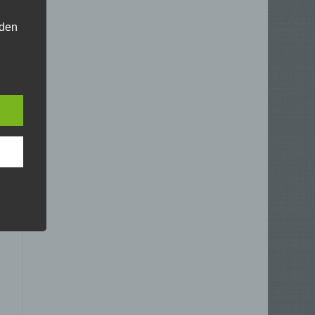
 den
e
nsere
 Um
e
mer,
hreren
hen,
n