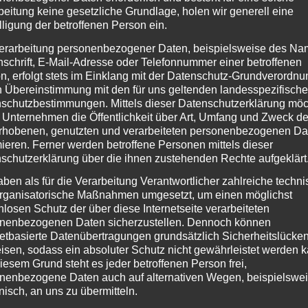
beitung keine gesetzliche Grundlage, holen wir generell eine
rktes
lligung der betroffenen Person ein.
erarbeitung personenbezogener Daten, beispielsweise des Na
nschrift, E-Mail-Adresse oder Telefonnummer einer betroffenen
n, erfolgt stets im Einklang mit der Datenschutz-Grundverordnu
licher, gesundheitlicher und fachlicher Hinsicht
n Übereinstimmung mit den für uns geltenden landesspezifisch
nissen (z. B. Unterstützung bei Behördengängen, Vermittlung zu
schutzbestimmungen. Mittels dieser Datenschutzerklärung mö
 Unternehmen die Öffentlichkeit über Art, Umfang und Zweck de
rhobenen, genutzten und verarbeiteten personenbezogenen Da
mieren. Ferner werden betroffene Personen mittels dieser
schutzerklärung über die ihnen zustehenden Rechte aufgeklärt
aben als für die Verarbeitung Verantwortlicher zahlreiche techn
rganisatorische Maßnahmen umgesetzt, um einen möglichst
nlosen Schutz der über diese Internetseite verarbeiteten
 JOBBÖRSE
nenbezogenen Daten sicherzustellen. Dennoch können
netbasierte Datenübertragungen grundsätzlich Sicherheitslücke
smanagements
isen, sodass ein absoluter Schutz nicht gewährleistet werden k
iesem Grund steht es jeder betroffenen Person frei,
nenbezogene Daten auch auf alternativen Wegen, beispielswe
onisch, an uns zu übermitteln.
n Bewerbungen und Vermittlungsvorschlägen sowie Nutzung der