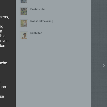
Bastelstube
mens,
Rollstuhlrecycling
ng
en
Sehhilfen
chte
r von
ten
.
ische
n
ann.
ise