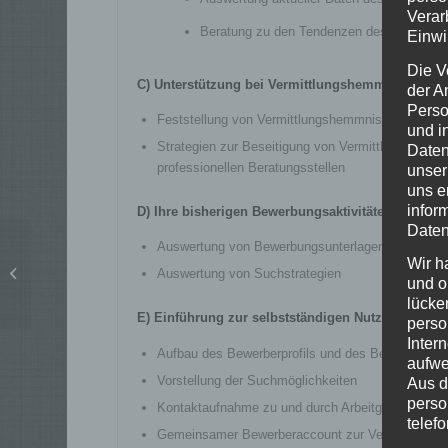
Verar
Beratung zu den Tendenzen des Arbeitsma
Einwi
Die V
C) Unterstützung bei Vermittlungshemmnissen
der A
Perso
Feststellung von Vermittlungshemmnissen in persön
und i
Strategien zur Beseitigung von Vermittlungshemm
Daten
professionellen Beratungsstellen
unser
uns e
infor
D) Ihre bisherigen Bewerbungsaktivitäten
Daten
Auswertung von Bewerbungsunterlagen
Berufsbezogenes
Wir h
Englisch für Finanzen
Auswertung von Suchstrategien
und o
und Buchhaltung
lücke
E) Einführung zur selbstständigen Nutzung der
perso
Inter
Aufbau des Bewerberprofils und des Bewerbung
aufwe
Vorstellung der Suchmöglichkeiten
Aus d
perso
Kontaktaufnahme zu und durch Arbeitgeber
telef
Gemeinsamer Bewerberaccount zur Verwaltung vo