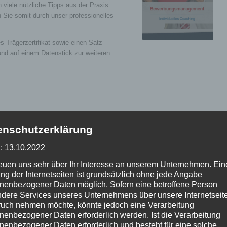
 viele nützliche Tipps aus der Praxis
 Sie somit durch unser professionelles
es Trägerzertifikat sowie einen Satz
und auf einem Datenstick zur weiteren
enschutzerklärung
: 13.10.2022
nzen
reuen uns sehr über Ihr Interesse an unserem Unternehmen. Ein
ng der Internetseiten ist grundsätzlich ohne jede Angabe
nenbezogener Daten möglich. Sofern eine betroffene Person
dere Services unseres Unternehmens über unsere Internetseite
uch nehmen möchte, könnte jedoch eine Verarbeitung
eitsmarkt
nenbezogener Daten erforderlich werden. Ist die Verarbeitung
nenbezogener Daten erforderlich und besteht für eine solche
 Arbeitsmarktes