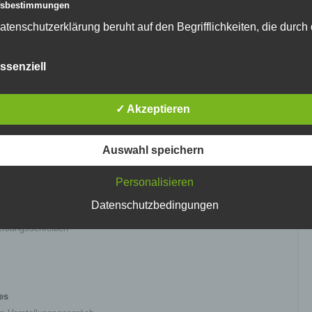
ffsbestimmungen
atenschutzerklärung beruht auf den Begrifflichkeiten, die durch
äischen Richtlinien- und Verordnungsgeber beim Erlass der
schutz-Grundverordnung (DS-GVO) verwendet wurden. Unser
ssenziell
schutzerklärung soll sowohl für die Öffentlichkeit als auch für u
nahme mit Arbeitgebern
n und Geschäftspartner einfach lesbar und verständlich sein.
zu gewährleisten, möchten wir vorab die verwendeten
ärkte in den Printmedien
✓ Akzeptieren
flichkeiten erläutern.
erwenden in dieser Datenschutzerklärung unter anderem die
e der Industrie- und Handelskammer (IHK) und Handwerkskammer (HWK)
nden Begriffe:
Auswahl speichern
) sowie der Aus- und Weiterbildungsmessen
ersonenbezogene Daten
Personalisieren
smappe
onenbezogene Daten sind alle Informationen, die sich auf eine
tifizierte oder identifizierbare natürliche Person (im Folgenden
Datenschutzbedingungen
ten in der JOBBÖRSE
roffene Person") beziehen. Als identifizierbar wird eine natürlich
erbungsschreiben
on angesehen, die direkt oder indirekt, insbesondere mittels
dnung zu einer Kennung wie einem Namen, zu einer Kennnum
tandortdaten, zu einer Online-Kennung oder zu einem oder me
nderen Merkmalen, die Ausdruck der physischen, physiologisc
tischen, psychischen, wirtschaftlichen, kulturellen oder soziale
es
ität dieser natürlichen Person sind, identifiziert werden kann.