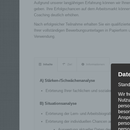
Aufgrund unserer langjährigen Erfahrung können wir Ihnen
geben. Ihre Erfolgschancen auf dem Arbeitsmarkt können
Coaching deutlich erhöhen.
Nach erfolgreicher Teilnahme erhalten Sie ein qualifiziert
Ihrer vollständigen Bewerbungsunterlagen in Papierform 
Verwendung.
Inhalte
Ziel
Informationen
Dat
A) Stärken-/Schwächenanalyse
Stand
Erörterung Ihrer fachlichen und sozialen Kompete
Wir f
Nutzu
B) Situationsanalyse
perso
beson
Erörterung der Lern- und Arbeitsbiografie
Anspr
Erörterung der individuellen Chancen auf dem Arb
perso
perso
Auswertung aktueller Daten des regionalen