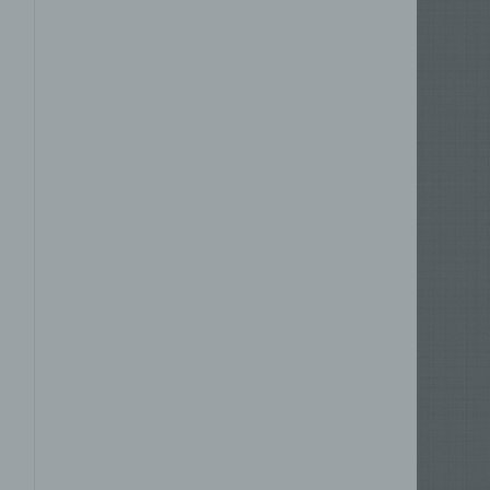
he
ng
nhang
 der
ng,