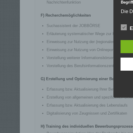
Nachrichtenfunktion
Begri
Die D
F) Recherchemöglichkeiten
Europ
Daten
Suchassistent der JOBBÖRSE
E
Daten
Erläuterung systematischer Wege zur Kontaktauf
Kunde
dies 
Einweisung zur Nutzung der (regionalen) Stellenm
Begrif
Einweisung zur Nutzung von Onlineportalen
Wir v
Vorstellung weiterer Informationsbörsen, wie di
folge
Vorstellung des Berufsinformationszentrums (BIZ
a) p
G) Erstellung und Optimierung einer Bewerbung
Pers
iden
Erfassung bzw. Aktualisierung Ihrer Bewerberda
„bet
Erstellung von allgemeinen und spezifischen Bew
Pers
Zuor
Erfassung bzw. Aktualisierung des Lebenslaufs
zu S
Digitalisierung von Zeugnissen und Zertifikaten
beso
gene
H) Training des individuellen Bewerbungsprozess
Ident